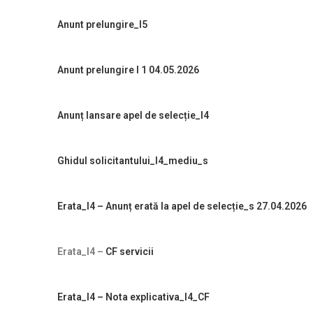
Anunt prelungire_I5
Anunt prelungire I 1 04.05.2026
Anunț lansare apel de selecție_I4
Ghidul
solicitantului_I4_mediu_s
Erata_I4 – Anunț erată la apel de selecție_s 27.04.2026
Erata_I4 –
CF servicii
Erata_I4 – Nota explicativa_I4
_CF